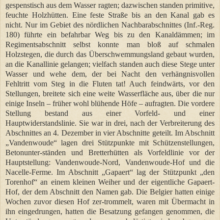
gespenstisch aus dem Wasser ragten; dazwischen standen primitive,
feuchte Holzhütten. Eine feste Straße bis an den Kanal gab es
nicht. Nur im Gebiet des nördlichen Nachbarabschnittes (Inf.-Reg.
180) führte ein befahrbar Weg bis zu den Kanaldämmen; im
Regimentsabschnitt selbst konnte man bloß auf schmalen
Holzstegen, die durch das Überschwemmungsland gebaut wurden,
an die Kanallinie gelangen; vielfach standen auch diese Stege unter
Wasser und wehe dem, der bei Nacht den verhängnisvollen
Fehltritt vom Steg in die Fluten tat! Auch feindwärts, vor den
Stellungen, breitete sich eine weite Wasserfläche aus, über die nur
einige Inseln – früher wohl blühende Höfe – aufragten. Die vordere
Stellung bestand aus einer Vorfeld- und einer
Hauptwiderstandslinie. Sie war in drei, nach der Verbreiterung des
Abschnittes an 4. Dezember in vier Abschnitte geteilt. Im Abschnitt
„Vandenwoude“ lagen drei Stützpunkte mit Schützenstellungen,
Betonunter-ständen und Bretterhütten als Vorfeldlinie vor der
Hauptstellung: Vandenwoude-Nord, Vandenwoude-Hof und die
Nacelle-Ferme. Im Abschnitt „Gapaert“ lag der Stützpunkt „den
Torenhof“ an einem kleinen Weiher und der eigentliche Gapaert-
Hof, der dem Abschnitt den Namen gab. Die Belgier hatten einige
Wochen zuvor diesen Hof zer-trommelt, waren mit Übermacht in
ihn eingedrungen, hatten die Besatzung gefangen genommen, die