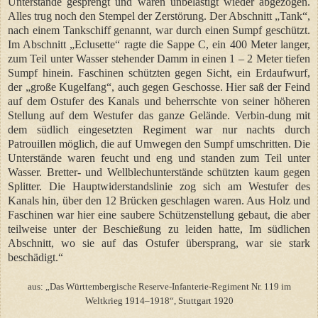
Unterstände gesprengt und waren unbelästigt wieder abgezogen.
Alles trug noch den Stempel der Zerstörung. Der Abschnitt „Tank“,
nach einem Tankschiff genannt, war durch einen Sumpf geschützt.
Im Abschnitt „Eclusette“ ragte die Sappe C, ein 400 Meter langer,
zum Teil unter Wasser stehender Damm in einen 1 – 2 Meter tiefen
Sumpf hinein. Faschinen schützten gegen Sicht, ein Erdaufwurf,
der „große Kugelfang“, auch gegen Geschosse. Hier saß der Feind
auf dem Ostufer des Kanals und beherrschte von seiner höheren
Stellung auf dem Westufer das ganze Gelände. Verbin-dung mit
dem südlich eingesetzten Regiment war nur nachts durch
Patrouillen möglich, die auf Umwegen den Sumpf umschritten. Die
Unterstände waren feucht und eng und standen zum Teil unter
Wasser. Bretter- und Wellblechunterstände schützten kaum gegen
Splitter. Die Hauptwiderstandslinie zog sich am Westufer des
Kanals hin, über den 12 Brücken geschlagen waren. Aus Holz und
Faschinen war hier eine saubere Schützenstellung gebaut, die aber
teilweise unter der Beschießung zu leiden hatte, Im südlichen
Abschnitt, wo sie auf das Ostufer übersprang, war sie stark
beschädigt.“
aus: „Das Württembergische Reserve-Infanterie-Regiment Nr. 119 im
Weltkrieg 1914–1918“, Stuttgart 1920