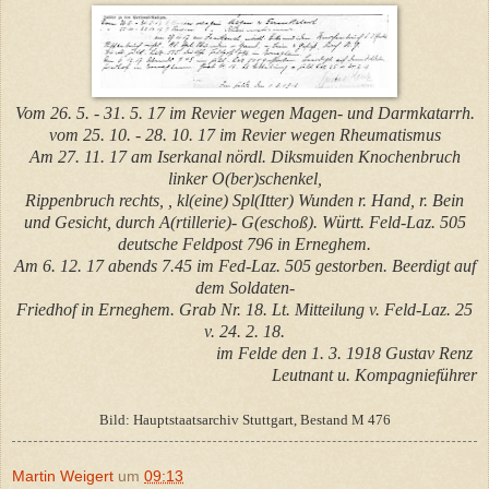
Vom 26. 5. - 31. 5. 17 im Revier wegen Magen- und Darmkatarrh.
vom 25. 10. - 28. 10. 17 im Revier wegen Rheumatismus
Am 27. 11. 17 am Iserkanal nördl. Diksmuiden Knochenbruch
linker O(ber)schenkel,
Rippenbruch rechts, , kl(eine) Spl(Itter) Wunden r. Hand, r. Bein
und Gesicht, durch A(rtillerie)- G(eschoß).
Württ. Feld-Laz. 505
deutsche Feldpost 796 in Erneghem.
Am 6. 12. 17 abends 7.45 im Fed-Laz. 505 gestorben. Beerdigt auf
dem Soldaten-
Friedhof in Erneghem. Grab Nr. 18. Lt. Mitteilung v. Feld-Laz. 25
v. 24. 2. 18.
im Felde den 1. 3. 1918 Gustav Renz
Leutnant u. Kompagnieführer
Bild: Hauptstaatsarchiv Stuttgart, Bestand M 476
Martin Weigert
um
09:13