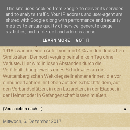
This site uses cookies from Google to deliver its services
Württembergischer
and to analyze traffic. Your IP address and user-agent are
shared with Google along with performance and security
metrics to ensure quality of service, generate usage
Weltkriegs-Blog
statistics, and to detect and address abuse.
LEARN MORE
GOT IT
Die Württembergische Armee hatte im Weltkrieg 1914 bis
1918 zwar nur einen Anteil von rund 4 % an den deutschen
Streitkräften. Dennoch verging beinahe kein Tag ohne
Verluste. Hier wird in losen Abständen durch die
Veröffentlichung jeweils eines Schicksales an die
Württembergischen Weltkriegsteilnehmer erinnert, die vor
einhundert Jahren ihr Leben auf den Schlachtfeldern, auf
den Verbandsplätzen, in den Lazaretten, in der Etappe, in
der Heimat oder in Gefangenschaft lassen mußten.
▼
Mittwoch, 6. Dezember 2017