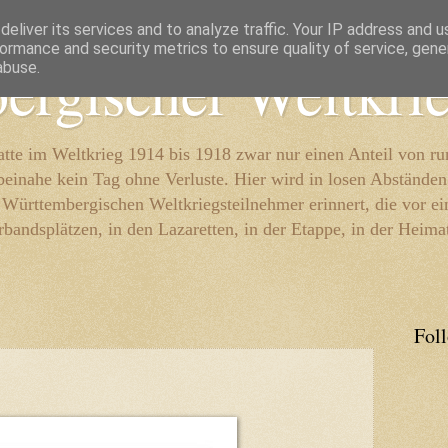
eliver its services and to analyze traffic. Your IP address and 
ormance and security metrics to ensure quality of service, gen
ergischer Weltkri
abuse.
te im Weltkrieg 1914 bis 1918 zwar nur einen Anteil von r
beinahe kein Tag ohne Verluste. Hier wird in losen Abständen
e Württembergischen Weltkriegsteilnehmer erinnert, die vor e
rbandsplätzen, in den Lazaretten, in der Etappe, in der Heima
Fol