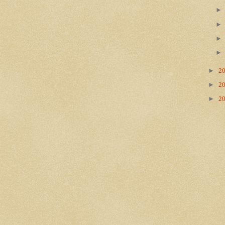
►
2
►
2
►
2