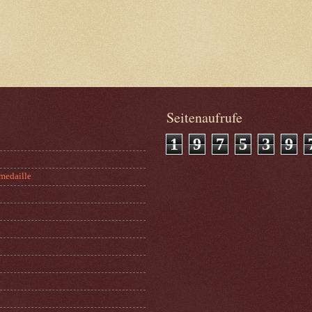
Seitenaufrufe
1
9
7
5
3
9
medaille