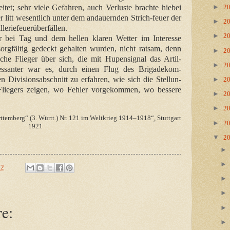
itet; sehr viele Gefahren, auch Verluste brachte hiebei
►
2
er litt wesentlich unter dem andauernden Strich-feuer der
►
2
leriefeuerüberfällen.
►
2
r bei Tag und dem hellen klaren Wetter im Interesse
sorgfältig gedeckt gehalten wurden, nicht ratsam, denn
►
2
liche Flieger über sich, die mit Hupensignal das Artil-
►
2
eressanter war es, durch einen Flug des Brigadekom-
 Divisionsabschnitt zu erfahren, wie sich die Stellun-
►
2
Fliegers zeigen, wo Fehler vorgekommen, wo bessere
►
2
►
2
ttemberg“ (3. Württ.) Nr. 121 im Weltkrieg 1914–1918“ׅ, Stuttgart
►
2
1921
▼
2
12
e: