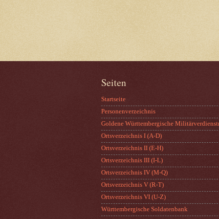
Seiten
Startseite
Personenverzeichnis
Goldene Württembergische Militärverdienst
Ortsverzeichnis I (A-D)
Ortsverzeichnis II (E-H)
Ortsverzeichnis III (I-L)
Ortsverzeichnis IV (M-Q)
Ortsverzeichnis V (R-T)
Ortsverzeichnis VI (U-Z)
Württembergische Soldatenbank