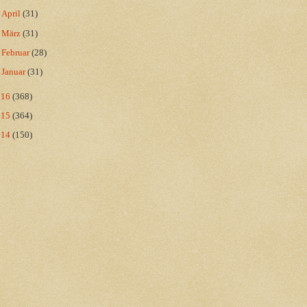
►
April
(31)
►
März
(31)
►
Februar
(28)
►
Januar
(31)
016
(368)
015
(364)
014
(150)