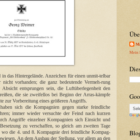
Übe
Ma
Mein P
Die
d in das Hintergelände. Anzeichen für einen unmit-telbar
er nicht vorhanden; die ganz bedeutende Vermeh-rung
er Absicht entsprungen sein, die Luftüberlegenheit den
reißen, die sie zweifellos bei Beginn der Arras-kämpfe
Goo
te zur Vorbereitung eines größeren Angriffs.
aben sich die Kompagnien gegen starke feindliche
ren; immer wieder versuchte der Feind nach kurzen
urch Angriffe einzelner Kompagnien sich Einsicht und
 Besetzung zu verschaffen, so gleich am zweiten Tage
Blo
t, wo die 4. und 8. Kompagnie drei feindliche Kompag-
bwiesen. An dem Ausbau der Stellung, vor allem an den