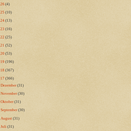
026
(4)
025
(10)
024
(13)
023
(16)
022
(25)
021
(52)
020
(53)
019
(196)
018
(367)
017
(366)
►
Dezember
(31)
►
November
(30)
►
Oktober
(31)
►
September
(30)
►
August
(31)
►
Juli
(31)