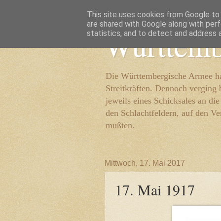
This site uses cookies from Google to d
are shared with Google along with perf
Württemb
statistics, and to detect and address 
Die Württembergische Armee hat
Streitkräften. Dennoch verging 
jeweils eines Schicksales an di
den Schlachtfeldern, auf den Ve
mußten.
Mittwoch, 17. Mai 2017
17. Mai 1917