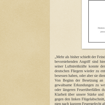
„Mehr als bisher schießt der Fein
bevorstehenden Angriff sind hi
seiner Luftstreitkräfte konnte d
deutschen Fliegern wieder zu ent
besessen haben, oder aber sie dien
Von Beginn der Besetzung an h
gewaltsame Erkundungen zu weh
oder längeren Feuerüberfällen d
Klarheit über unsere Stärke und
gegen den linken Flügelabschnit
nien nach kurzem Feuergefecht a