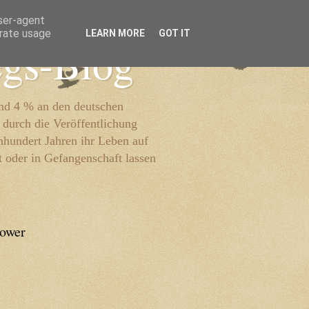
user-agent
erate usage
LEARN MORE
GOT IT
egs-Blog
und 4 % an den deutschen
 durch die Veröffentlichung
inhundert Jahren ihr Leben auf
t oder in Gefangenschaft lassen
lower