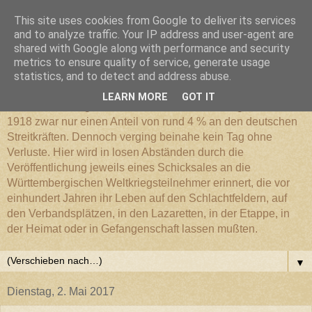
This site uses cookies from Google to deliver its services
Württembergischer
and to analyze traffic. Your IP address and user-agent are
shared with Google along with performance and security
metrics to ensure quality of service, generate usage
Weltkriegs-Blog
statistics, and to detect and address abuse.
LEARN MORE
GOT IT
Die Württembergische Armee hatte im Weltkrieg 1914 bis
1918 zwar nur einen Anteil von rund 4 % an den deutschen
Streitkräften. Dennoch verging beinahe kein Tag ohne
Verluste. Hier wird in losen Abständen durch die
Veröffentlichung jeweils eines Schicksales an die
Württembergischen Weltkriegsteilnehmer erinnert, die vor
einhundert Jahren ihr Leben auf den Schlachtfeldern, auf
den Verbandsplätzen, in den Lazaretten, in der Etappe, in
der Heimat oder in Gefangenschaft lassen mußten.
▼
Dienstag, 2. Mai 2017