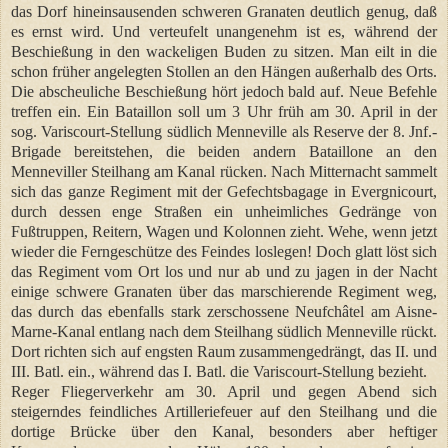
das Dorf hineinsausenden schweren Granaten deutlich genug, daß
es ernst wird. Und verteufelt unangenehm ist es, während der
Beschießung in den wackeligen Buden zu sitzen. Man eilt in die
schon früher angelegten Stollen an den Hängen außerhalb des Orts.
Die abscheuliche Beschießung hört jedoch bald auf. Neue Befehle
treffen ein. Ein Bataillon soll um 3 Uhr früh am 30. April in der
sog. Variscourt-Stellung südlich Menneville als Reserve der 8. Jnf.-
Brigade bereitstehen, die beiden andern Bataillone an den
Menneviller Steilhang am Kanal rücken. Nach Mitternacht sammelt
sich das ganze Regiment mit der Gefechtsbagage in Evergnicourt,
durch dessen enge Straßen ein unheimliches Gedränge von
Fußtruppen, Reitern, Wagen und Kolonnen zieht. Wehe, wenn jetzt
wieder die Ferngeschütze des Feindes loslegen! Doch glatt löst sich
das Regiment vom Ort los und nur ab und zu jagen in der Nacht
einige schwere Granaten über das marschierende Regiment weg,
das durch das ebenfalls stark zerschossene Neufchâtel am Aisne-
Marne-Kanal entlang nach dem Steilhang südlich Menneville rückt.
Dort richten sich auf engsten Raum zusammengedrängt, das II. und
III. Batl. ein., während das I. Batl. die Variscourt-Stellung bezieht.
Reger Fliegerverkehr am 30. April und gegen Abend sich
steigerndes feindliches Artilleriefeuer auf den Steilhang und die
dortige Brücke über den Kanal, besonders aber heftiger