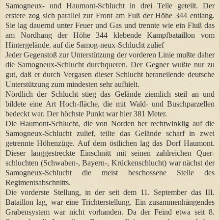
Samogneux- und Haumont-Schlucht in drei Teile geteilt. Der
erstere zog sich parallel zur Front am Fuß der Höhe 344 entlang.
Sie lag dauernd unter Feuer und Gas und trennte wie ein Fluß das
am Nordhang der Höhe 344 klebende Kampfbataillon vom
Hintergelände. auf die Samog-neux-Schlucht zulief
Jeder Gegenstoß zur Unterstützung der vorderen Linie mußte daher
die Samogneux-Schlucht durchqueren. Der Gegner wußte nur zu
gut, daß er durch Vergasen dieser Schlucht heraneilende deutsche
Unterstützung zum mindesten sehr aufhielt.
Nördlich der Schlucht stieg das Gelände ziemlich steil an und
bildete eine Art Hoch-fläche, die mit Wald- und Buschparzellen
bedeckt war. Der höchste Punkt war hier 381 Meter.
Die Haumont-Schlucht, die von Norden her rechtwinklig auf die
Samogneux-Schlucht zulief, teilte das Gelände scharf in zwei
getrennte Höhenzüge. Auf dem östlichen lag das Dorf Haumont.
Dieser langgestreckte Einschnitt mit seinen zahlreichen Quer-
schluchten (Schwaben-, Bayern-, Krückenschlucht) war nächst der
Samogneux-Schlucht die meist beschossene Stelle des
Regimentsabschnitts.
Die vorderste Stellung, in der seit dem 11. September das III.
Bataillon lag, war eine Trichterstellung. Ein zusammenhängendes
Grabensystem war nicht vorhanden. Da der Feind etwa seit 8.