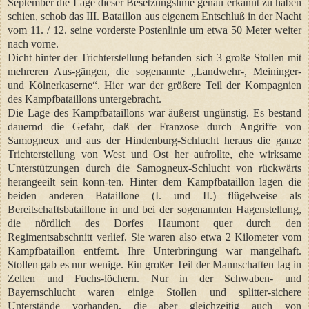
September die Lage dieser Besetzungslinie genau erkannt zu haben
schien, schob das III. Bataillon aus eigenem Entschluß in der Nacht
vom 11. / 12. seine vorderste Postenlinie um etwa 50 Meter weiter
nach vorne.
Dicht hinter der Trichterstellung befanden sich 3 große Stollen mit
mehreren Aus-gängen, die sogenannte „Landwehr-, Meininger-
und Kölnerkaserne“. Hier war der größere Teil der Kompagnien
des Kampfbataillons untergebracht.
Die Lage des Kampfbataillons war äußerst ungünstig. Es bestand
dauernd die Gefahr, daß der Franzose durch Angriffe von
Samogneux und aus der Hindenburg-Schlucht heraus die ganze
Trichterstellung von West und Ost her aufrollte, ehe wirksame
Unterstützungen durch die Samogneux-Schlucht von rückwärts
herangeeilt sein konn-ten. Hinter dem Kampfbataillon lagen die
beiden anderen Bataillone (I. und II.) flügelweise als
Bereitschaftsbataillone in und bei der sogenannten Hagenstellung,
die nördlich des Dorfes Haumont quer durch den
Regimentsabschnitt verlief. Sie waren also etwa 2 Kilometer vom
Kampfbataillon entfernt. Ihre Unterbringung war mangelhaft.
Stollen gab es nur wenige. Ein großer Teil der Mannschaften lag in
Zelten und Fuchs-löchern. Nur in der Schwaben- und
Bayernschlucht waren einige Stollen und splitter-sichere
Unterstände vorhanden, die aber gleichzeitig auch von