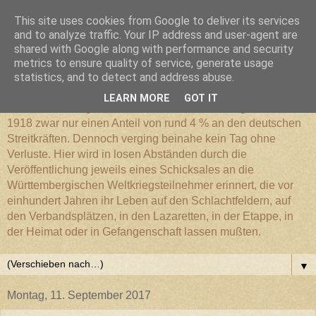
This site uses cookies from Google to deliver its services
Württembergischer
and to analyze traffic. Your IP address and user-agent are
shared with Google along with performance and security
metrics to ensure quality of service, generate usage
Weltkriegs-Blog
statistics, and to detect and address abuse.
LEARN MORE
GOT IT
Die Württembergische Armee hatte im Weltkrieg 1914 bis
1918 zwar nur einen Anteil von rund 4 % an den deutschen
Streitkräften. Dennoch verging beinahe kein Tag ohne
Verluste. Hier wird in losen Abständen durch die
Veröffentlichung jeweils eines Schicksales an die
Württembergischen Weltkriegsteilnehmer erinnert, die vor
einhundert Jahren ihr Leben auf den Schlachtfeldern, auf
den Verbandsplätzen, in den Lazaretten, in der Etappe, in
der Heimat oder in Gefangenschaft lassen mußten.
▼
Montag, 11. September 2017