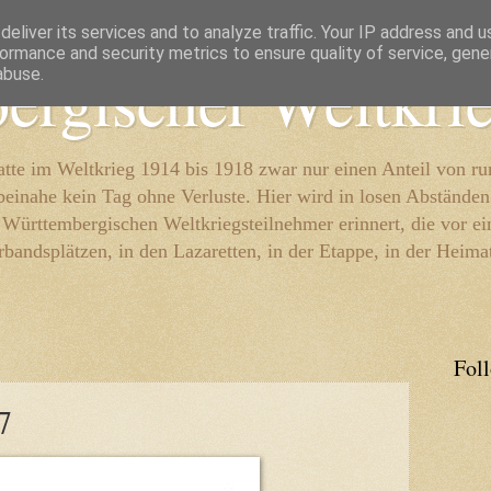
eliver its services and to analyze traffic. Your IP address and 
ormance and security metrics to ensure quality of service, gen
ergischer Weltkri
abuse.
te im Weltkrieg 1914 bis 1918 zwar nur einen Anteil von r
beinahe kein Tag ohne Verluste. Hier wird in losen Abständen
e Württembergischen Weltkriegsteilnehmer erinnert, die vor e
rbandsplätzen, in den Lazaretten, in der Etappe, in der Heima
Fol
7