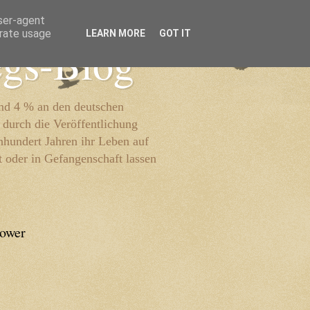
user-agent
erate usage
LEARN MORE
GOT IT
egs-Blog
und 4 % an den deutschen
 durch die Veröffentlichung
inhundert Jahren ihr Leben auf
t oder in Gefangenschaft lassen
lower