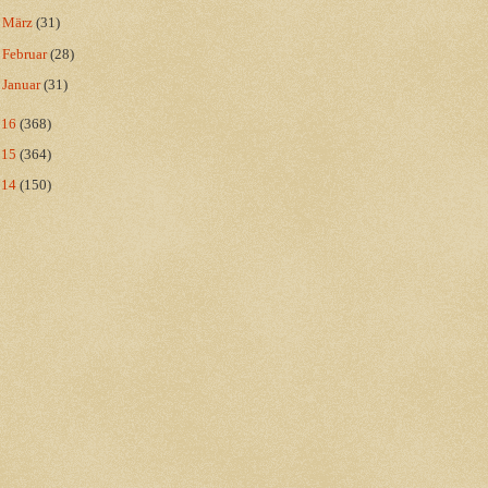
►
März
(31)
►
Februar
(28)
►
Januar
(31)
016
(368)
015
(364)
014
(150)