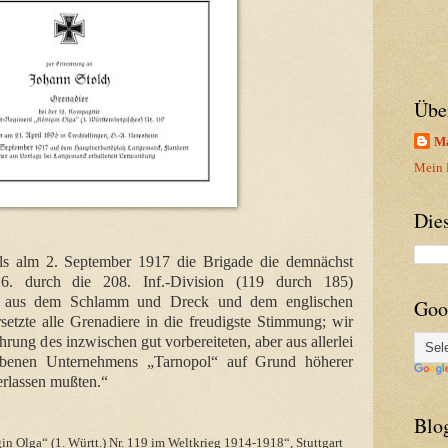
Übe
Ma
Mein P
Die
als alm 2. September 1917 die Brigade die demnächst
6. durch die 208. Inf.-Division (119 durch 185)
ld aus dem Schlamm und Dreck und dem englischen
Goo
etzte alle Grenadiere in die freudigste Stimmung; wir
rung des inzwischen gut vorbereiteten, aber aus allerlei
benen Unternehmens „Tarnopol“ auf Grund höherer
rlassen mußten.“
Blo
n Olga“ (1. Württ.) Nr. 119 im Weltkrieg 1914-1918“, Stuttgart