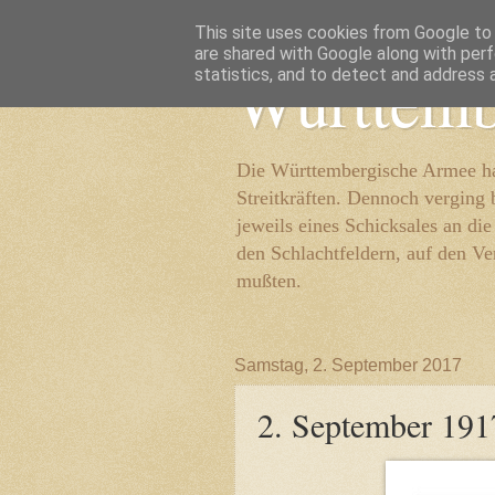
This site uses cookies from Google to d
are shared with Google along with perf
Württemb
statistics, and to detect and address 
Die Württembergische Armee hat
Streitkräften. Dennoch verging 
jeweils eines Schicksales an di
den Schlachtfeldern, auf den Ve
mußten.
Samstag, 2. September 2017
2. September 191