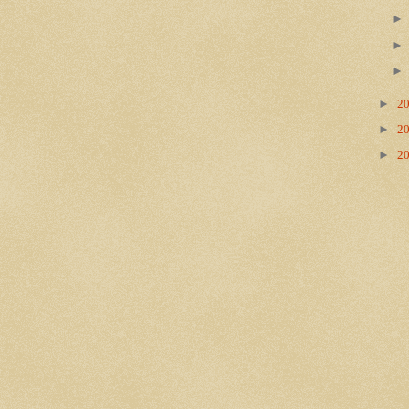
►
2
►
2
►
2