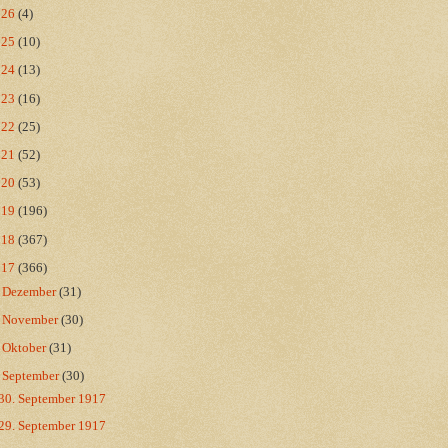
026
(4)
025
(10)
024
(13)
023
(16)
022
(25)
021
(52)
020
(53)
019
(196)
018
(367)
017
(366)
►
Dezember
(31)
►
November
(30)
►
Oktober
(31)
▼
September
(30)
30. September 1917
29. September 1917