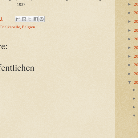
►
1927
2
►
2
11
►
2
oelkapelle, Belgien
►
2
►
2
e:
►
2
►
2
entlichen
►
2
►
2
▼
2