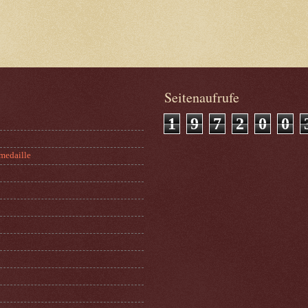
Seitenaufrufe
1
9
7
2
0
0
medaille