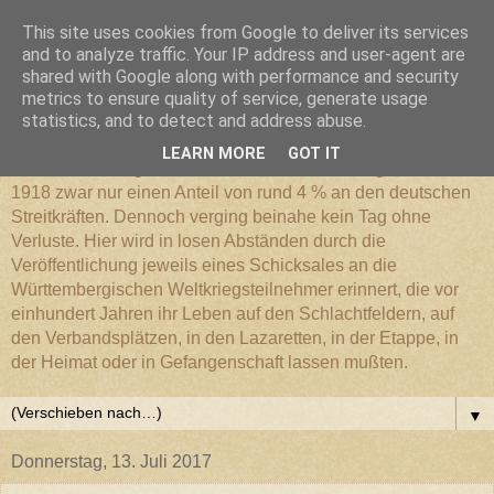
This site uses cookies from Google to deliver its services
Württembergischer
and to analyze traffic. Your IP address and user-agent are
shared with Google along with performance and security
metrics to ensure quality of service, generate usage
Weltkriegs-Blog
statistics, and to detect and address abuse.
LEARN MORE
GOT IT
Die Württembergische Armee hatte im Weltkrieg 1914 bis
1918 zwar nur einen Anteil von rund 4 % an den deutschen
Streitkräften. Dennoch verging beinahe kein Tag ohne
Verluste. Hier wird in losen Abständen durch die
Veröffentlichung jeweils eines Schicksales an die
Württembergischen Weltkriegsteilnehmer erinnert, die vor
einhundert Jahren ihr Leben auf den Schlachtfeldern, auf
den Verbandsplätzen, in den Lazaretten, in der Etappe, in
der Heimat oder in Gefangenschaft lassen mußten.
▼
Donnerstag, 13. Juli 2017