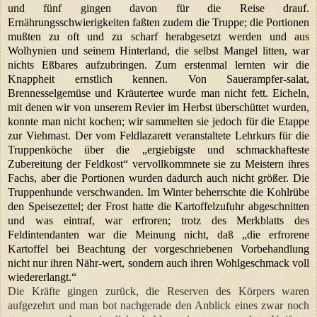
und fünf gingen davon für die Reise drauf.
Ernährungsschwierigkeiten faßten zudem die Truppe; die Portionen
mußten zu oft und zu scharf herabgesetzt werden und aus
Wolhynien und seinem Hinterland, die selbst Mangel litten, war
nichts Eßbares aufzubringen. Zum erstenmal lernten wir die
Knappheit ernstlich kennen. Von Sauerampfer-salat,
Brennesselgemüse und Kräutertee wurde man nicht fett. Eicheln,
mit denen wir von unserem Revier im Herbst überschüttet wurden,
konnte man nicht kochen; wir sammelten sie jedoch für die Etappe
zur Viehmast. Der vom Feldlazarett veranstaltete Lehrkurs für die
Truppenköche über die „ergiebigste und schmackhafteste
Zubereitung der Feldkost“ vervollkommnete sie zu Meistern ihres
Fachs, aber die Portionen wurden dadurch auch nicht größer. Die
Truppenhunde verschwanden. Im Winter beherrschte die Kohlrübe
den Speisezettel; der Frost hatte die Kartoffelzufuhr abgeschnitten
und was eintraf, war erfroren; trotz des Merkblatts des
Feldintendanten war die Meinung nicht, daß „die erfrorene
Kartoffel bei Beachtung der vorgeschriebenen Vorbehandlung
nicht nur ihren Nähr-wert, sondern auch ihren Wohlgeschmack voll
wiedererlangt.“
Die Kräfte gingen zurück, die Reserven des Körpers waren
aufgezehrt und man bot nachgerade den Anblick eines zwar noch