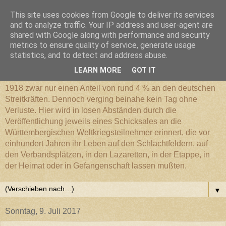
This site uses cookies from Google to deliver its services
Württembergischer
and to analyze traffic. Your IP address and user-agent are
shared with Google along with performance and security
metrics to ensure quality of service, generate usage
Weltkriegs-Blog
statistics, and to detect and address abuse.
LEARN MORE
GOT IT
Die Württembergische Armee hatte im Weltkrieg 1914 bis
1918 zwar nur einen Anteil von rund 4 % an den deutschen
Streitkräften. Dennoch verging beinahe kein Tag ohne
Verluste. Hier wird in losen Abständen durch die
Veröffentlichung jeweils eines Schicksales an die
Württembergischen Weltkriegsteilnehmer erinnert, die vor
einhundert Jahren ihr Leben auf den Schlachtfeldern, auf
den Verbandsplätzen, in den Lazaretten, in der Etappe, in
der Heimat oder in Gefangenschaft lassen mußten.
▼
Sonntag, 9. Juli 2017